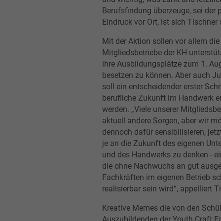
Berufsfindung überzeuge, sei der 
Eindruck vor Ort, ist sich Tischner 
Mit der Aktion sollen vor allem die
Mitgliedsbetriebe der KH unterstüt
ihre Ausbildungsplätze zum 1. Au
besetzen zu können. Aber auch J
soll ein entscheidender erster Schri
berufliche Zukunft im Handwerk e
werden. „Viele unserer Mitgliedsb
aktuell andere Sorgen, aber wir m
dennoch dafür sensibilisieren, jet
je an die Zukunft des eigenen Un
und des Handwerks zu denken - ei
die ohne Nachwuchs an gut ausge
Fachkräften im eigenen Betrieb s
realisierbar sein wird“, appelliert T
Kreative Memes die von den Schül
Auszubildenden der Youth Craft F