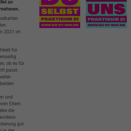
llel an
ernehmen.
ostkarten
len
um 2021 im
hkeit für
enseitig
n, ob es für
ft passt.
eiter
 beiden
en und
hren Eltern
iebe die
gevideos
ntierung gut
h in der