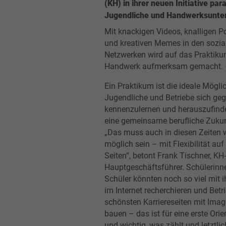
(KH) in ihrer neuen Initiative para
Jugendliche und Handwerksunt
Mit knackigen Videos, knalligen P
und kreativen Memes in den sozia
Netzwerken wird auf das Praktik
Handwerk aufmerksam gemacht.
Ein Praktikum ist die ideale Möglic
Jugendliche und Betriebe sich geg
kennenzulernen und herauszufinde
eine gemeinsame berufliche Zukun
„Das muss auch in diesen Zeiten w
möglich sein – mit Flexibilität auf
Seiten“, betont Frank Tischner, KH-
Hauptgeschäftsführer. Schülerinn
Schüler könnten noch so viel mit i
im Internet recherchieren und Betr
schönsten Karriereseiten mit Ima
bauen – das ist für eine erste Orie
und wichtig, was zählt und letztlic