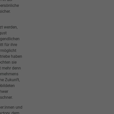
persönliche
sicher.
zt werden,
gust
ugendlichen
tt für ihre
rmöglicht
etriebe haben
öchten sie
zt mehr denn
ternehmens
ne Zukunft,
bildeten
chwer
ischner.
er:innen und
actory, dem