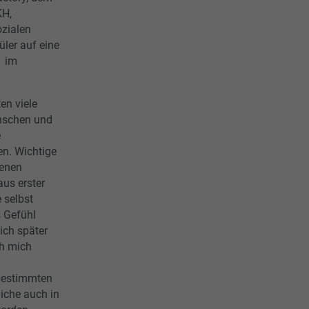
KH,
ozialen
ler auf eine
1 im
en viele
nschen und
e
en. Wichtige
denen
us erster
 selbst
 Gefühl
ich später
ch mich
 bestimmten
liche auch in