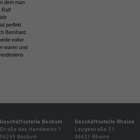
bei dem man
 Ralf
ieb
l perfekt
ch Bernhard
eide voller
ter waren und
„mindestens
Geschäftsstelle Beckum
Geschäftsstelle Rheine
Straße des Handwerks 1
Laugestraße 51
59269 Beckum
48431 Rheine