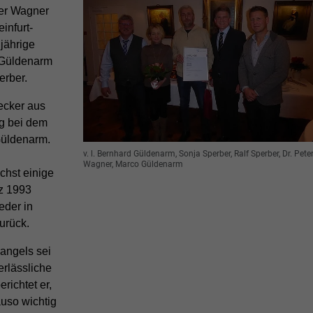
ter Wagner
infurt-
 jährige
 Güldenarm
erber.
ecker aus
ng bei dem
Güldenarm.
v. l. Bernhard Güldenarm, Sonja Sperber, Ralf Sperber, Dr. Pete
Wagner, Marco Güldenarm
chst einige
rz 1993
eder in
urück.
angels sei
erlässliche
richtet er,
auso wichtig